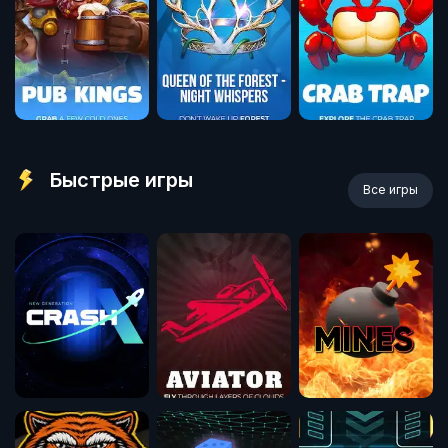
Быстрые игры
Все игры