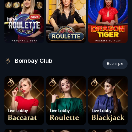
Bombay Club
Все игры