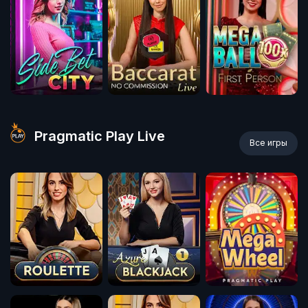
Pragmatic Play Live
Все игры